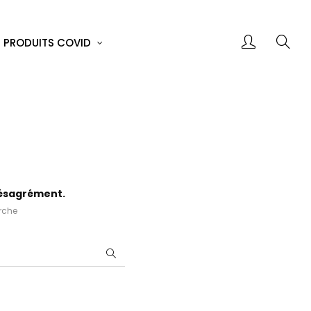
PRODUITS COVID
désagrément.
erche