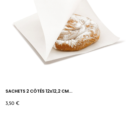
SACHETS 2 CÔTÉS 12x12,2 CM...
Prix
3,50 €