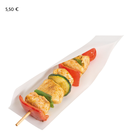
Prix
5,50 €