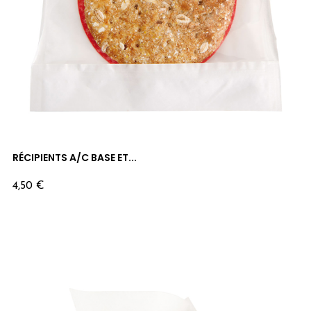
RÉCIPIENTS A/C BASE ET...
Prix
4,50 €