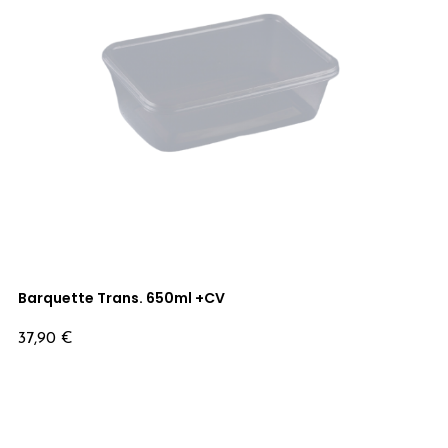
Barquette Trans. 650ml +CV
Prix
37,90 €