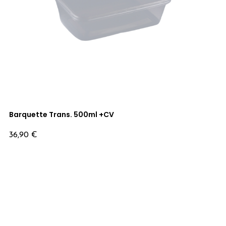
Barquette Trans. 500ml +CV
Prix
36,90 €