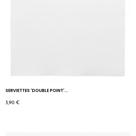
SERVIETTES 'DOUBLE POINT'...
Prix
3,90 €