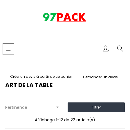
Basculer
☰
la
navigation
Créer un devis à partir de ce panier
Demander un devis
ART DE LA TABLE
Pertinence

Filtrer
Affichage 1-12 de 22 article(s)