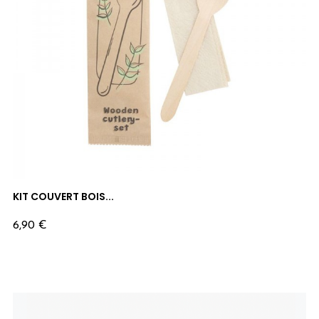
KIT COUVERT BOIS...
Prix
6,90 €