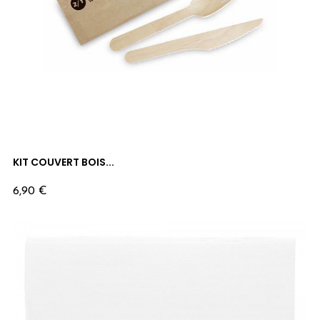
KIT COUVERT BOIS...
Prix
6,90 €